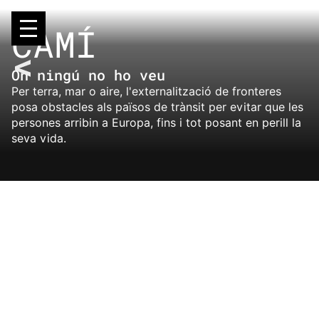
Skip
to
CAMÍ
content
On ningú no ho veu
Per terra, mar o aire, l'externalització de fronteres
posa obstacles als països de trànsit per evitar que les
persones arribin a Europa, fins i tot posant en perill la
seva vida.