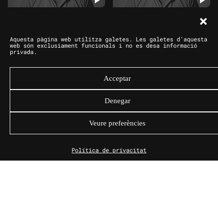
EXTRA
Externalització del
Una mobilitat humana
Aquesta pàgina web utilitza galetes. Les galetes d'aquesta
control de la
web són exclusiament funcionals i no es desa informació
oprimida
frontera
privada.
Acceptar
EXTRA
Què considerem com
Denegar
El procés migratori,
una via legal i
un canvi continu
segura?
Veure preferències
Política de privacitat
Les fronteres
La barrera més
terrestres entre la
visible
Unió Europea i Àfrica