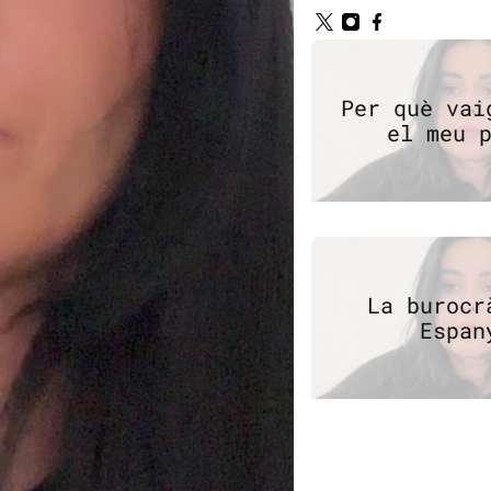
Per què vai
el meu 
La burocr
Espan