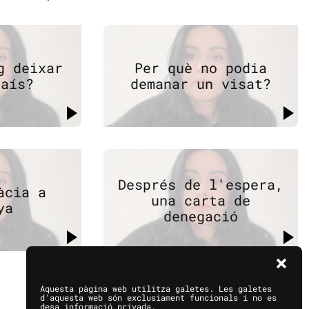
g deixar
Per què no podia
país?
demanar un visat?
Després de l'espera,
àcia a
una carta de
ya
denegació
Aquesta pàgina web utilitza galetes. Les galetes
d'aquesta web són exclusiament funcionals i no es
desa informació privada.