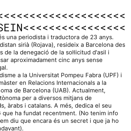
<<<<<<<<<<<<<<<<<<<<
SEIN<<<<<<<<<<<<<<<<
s una periodista i traductora de 23 anys.
distan sirià (Rojava), resideix a Barcelona des
de la denegació de la sol·licitud d'asil i
assar aproximadament cinc anys sense
al.
odisme a la Universitat Pompeu Fabra (UPF) i
àster en Relacions Internacionals a la
noma de Barcelona (UAB). Actualment,
utònoma per a diversos mitjans de
, àrabs i catalans. A més, dedica el seu
que ha fundat recentment. (No tenim info
em diu que encara és un secret i que ja ho
davant).