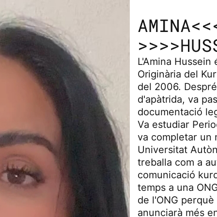
AMINA<<
>>>>HUS
L'Amina Hussein é
Originària del Kur
del 2006. Després 
d'apàtrida, va p
documentació leg
Va estudiar Peri
va completar un m
Universitat Autò
treballa com a a
comunicació kurds
temps a una ONG 
de l'ONG perquè 
anunciarà més en